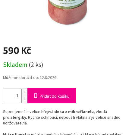
590 Kč
Měrná
Skladem
(2 ks)
cena:
Můžeme doručit do:
12.8.2026
Přidat do košíku
Super jemná a velice hřejivá
deka z mikroflanelu
, vhodá
pro
alergiky.
Rychle schnoucí, nepouští vlákna a je velice snadno
udržovatelná.
Mikroflanel
je ještě jemnější a hřejivější než klasické mikrovlákno.