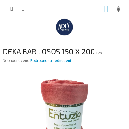
Přejít
NÁKUP
na
obsah
KOŠÍK
DEKA BAR LOSOS 150 X 200
128
Průměrné
Neohodnoceno
Podrobnosti hodnocení
hodnocení
produktu
je
0,0
z
5
hvězdiček.