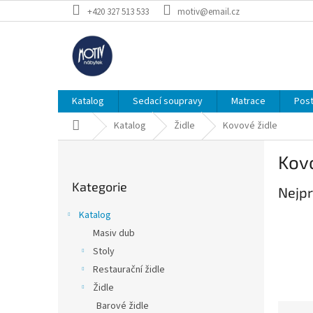
Přejít
+420 327 513 533
motiv@email.cz
na
obsah
Katalog
Sedací soupravy
Matrace
Post
Domů
Katalog
Židle
Kovové židle
P
Kovo
o
Přeskočit
s
Kategorie
kategorie
Nejpr
t
r
Katalog
a
Masiv dub
n
Stoly
n
í
Restaurační židle
p
Židle
a
Barové židle
Ř