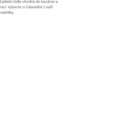
 jídelní židle vhodná do kaváren a
rací. Vyberte si čalounění z naší
 nabídky.
O
v
l
á
d
a
c
í
p
r
v
k
y
v
ý
p
i
s
u