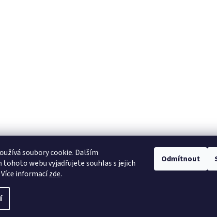
užívá soubory cookie. Dalším
Odmítnout
tohoto webu vyjadřujete souhlas s jejich
 Více informací
zde
.
í
na.
Upravit nastavení cookies