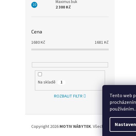
Maximus buk
2 300 Kč
Cena
1680
Kč
1681
Kč
Na skladě
1
Tento web po
ROZBALIT FILTR
procházením 
používáním..
Z
á
Nastaven
Copyright 2026
MOTIV NÁBYTEK
. Všechna práva vyhraze
p