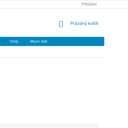
Přihlášení
NÁKUPNÍ
Prázdný košík
KOŠÍK
Stoly
Masiv dub