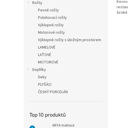
Kovová
Rošty
restau
Pevné rošty
široké
Polohovací rošty
Výklopné rošty
Motorové rošty
Výklopné rošty s úložným prostorem
LAMELOVÉ
LAŤOVÉ
MOTOROVÉ
Doplňky
Deky
PLYŠÁCI
ČESKÝ PORCELÁN
Top 10 produktů
ARYA matrace