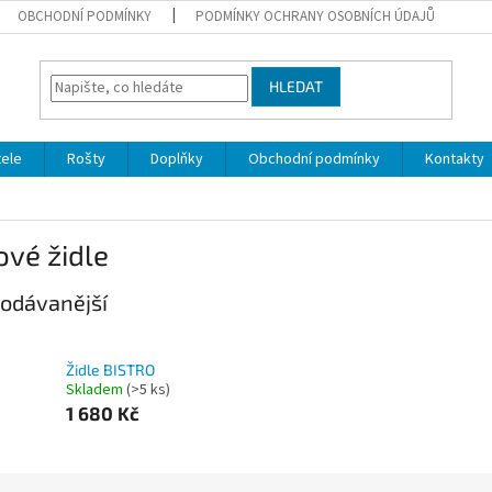
OBCHODNÍ PODMÍNKY
PODMÍNKY OCHRANY OSOBNÍCH ÚDAJŮ
HLEDAT
ele
Rošty
Doplňky
Obchodní podmínky
Kontakty
vé židle
odávanější
Židle BISTRO
Skladem
(>5 ks)
1 680 Kč