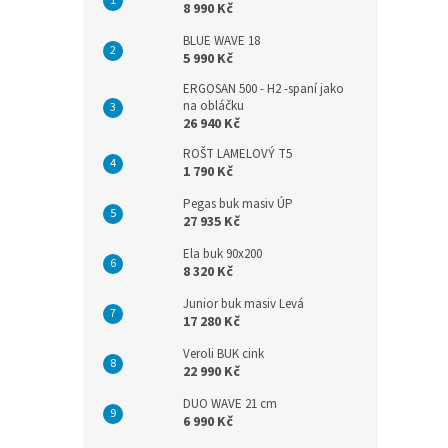
8 990 Kč
BLUE WAVE 18
5 990 Kč
ERGOSAN 500 - H2 -spaní jako
na obláčku
26 940 Kč
ROŠT LAMELOVÝ T5
1 790 Kč
Pegas buk masiv ÚP
27 935 Kč
Ela buk 90x200
8 320 Kč
Junior buk masiv Levá
17 280 Kč
Veroli BUK cink
22 990 Kč
DUO WAVE 21 cm
6 990 Kč