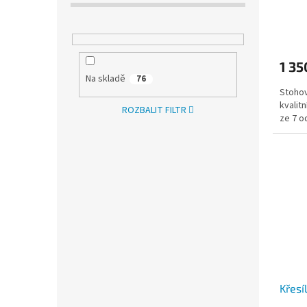
1 35
Na skladě
76
Stohov
kvalit
ROZBALIT FILTR
ze 7 o
Křes