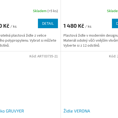
Skladem
(>5 ks)
Sklad
DETAIL
0 Kč
1 480 Kč
/ ks
/ ks
atelná plastová židle z velice
Plastová židle v moderním designu
ního polypropylenu. Vybrat si můžete
Materiál odolný vůči vnějším vlivům
dstínů.
Vyberte si z 12 odstínů.
Kód:
ART03735-21
Kód:
ílko GRUVYER
Židle VERONA