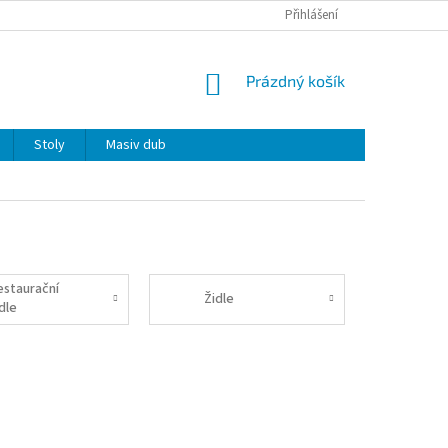
Přihlášení
NÁKUPNÍ
Prázdný košík
KOŠÍK
Stoly
Masiv dub
estaurační
Židle
dle