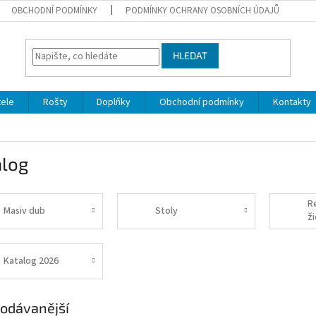
OBCHODNÍ PODMÍNKY
PODMÍNKY OCHRANY OSOBNÍCH ÚDAJŮ
HLEDAT
ele
Rošty
Doplňky
Obchodní podmínky
Kontakty
alog
R
Masiv dub
Stoly
ži
Katalog 2026
odávanější