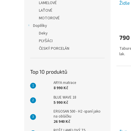
Židle
LAMELOVÉ
k
t
LAŤOVÉ
ů
MOTOROVÉ
Doplňky
Deky
790
PLYŠÁCI
Tabure
ČESKÝ PORCELÁN
lak.
Top 10 produktů
ARYA matrace
8 990 Kč
BLUE WAVE 18
5 990 Kč
ERGOSAN 500 - H2 -spaní jako
na obláčku
26 940 Kč
ROŠT LAMELOVÝ T5