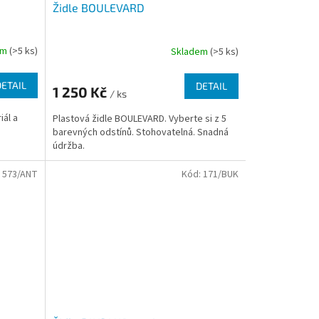
Židle BOULEVARD
em
(>5 ks)
Skladem
(>5 ks)
DETAIL
DETAIL
1 250 Kč
/ ks
iál a
Plastová židle BOULEVARD. Vyberte si z 5
barevných odstínů. Stohovatelná. Snadná
údržba.
:
573/ANT
Kód:
171/BUK