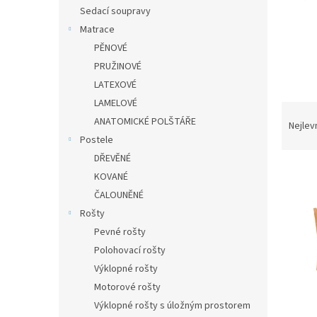
n
Sedací soupravy
e
Matrace
l
PĚNOVÉ
PRUŽINOVÉ
LATEXOVÉ
LAMELOVÉ
Ř
ANATOMICKÉ POLŠTÁŘE
a
Nejlev
z
Postele
e
DŘEVĚNÉ
V
n
KOVANÉ
ý
í
ČALOUNĚNÉ
p
p
Rošty
i
r
s
Pevné rošty
o
p
d
Polohovací rošty
r
u
Výklopné rošty
o
k
Motorové rošty
d
t
Výklopné rošty s úložným prostorem
u
ů