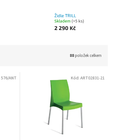
Židle TRILL
Skladem
(>5 ks)
2 290 Kč
88
položek celkem
:
576/ANT
Kód:
ART02831-21