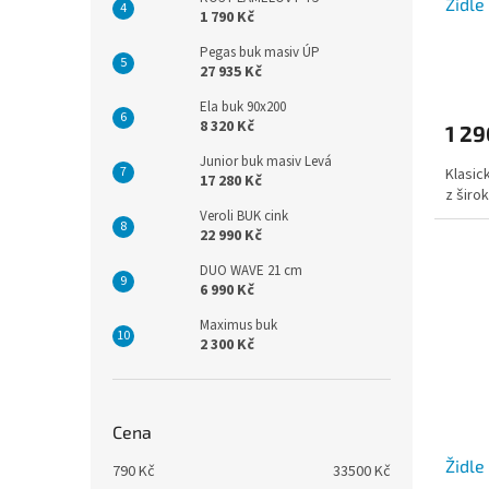
Židle
1 790 Kč
Pegas buk masiv ÚP
27 935 Kč
Ela buk 90x200
8 320 Kč
1 2
Junior buk masiv Levá
Klasick
17 280 Kč
z širo
Veroli BUK cink
22 990 Kč
DUO WAVE 21 cm
6 990 Kč
Maximus buk
2 300 Kč
Cena
Židl
790
Kč
33500
Kč