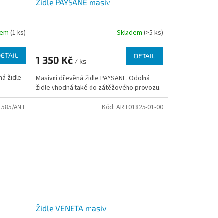
Židle PAYSANE masiv
dem
(1 ks)
Skladem
(>5 ks)
DETAIL
DETAIL
1 350 Kč
/ ks
ná židle
Masivní dřevěná židle PAYSANE. Odolná
židle vhodná také do zátěžového provozu.
:
585/ANT
Kód:
ART01825-01-00
Židle VENETA masiv