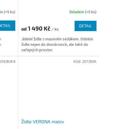
em
(>5 ks)
Skladem
(>5 ks)
DETAIL
DETAIL
1 490 Kč
od
/ ks
.
Jídelní židle s masivním sedákem. Odolná
.
židle nejen do domácnosti, ale také do
veřejných prostor.
204/BUK4
Kód:
207/BUK
Židle VERONA masiv