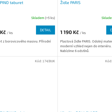
 PINO taburet
Židle PARIS
Skladem
(>5 ks)
Sklad
DETAIL
 Kč
1 190 Kč
/ ks
/ ks
t z borovicového masivu. Přírodní
Plastová židle PARIS. Odolný mater
moderní vzhled nejen do interiéru.
Nabízíme 6 odstínů.
Kód:
174/BUK
Kód