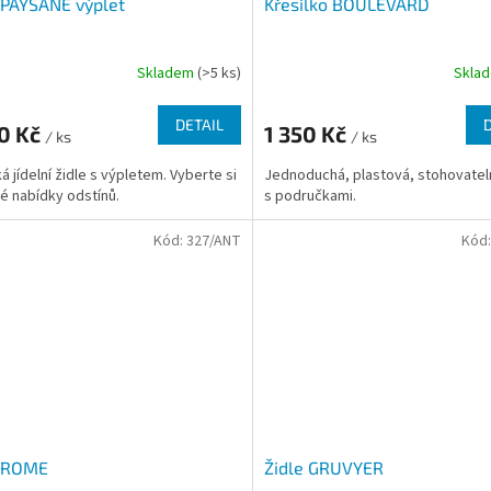
 PAYSANE výplet
Křesílko BOULEVARD
Skladem
(>5 ks)
Skla
DETAIL
90 Kč
1 350 Kč
/ ks
/ ks
á jídelní židle s výpletem. Vyberte si
Jednoduchá, plastová, stohovatel
ké nabídky odstínů.
s područkami.
Kód:
327/ANT
Kód
e ROME
Židle GRUVYER