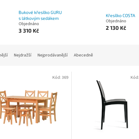
Bukové křesílko GURU
Křesílko COSTA
s látkovým sedákem
Objednáno
Objednáno
2 130 Kč
3 310 Kč
nější
Nejdražší
Nejprodávanější
Abecedně
Kód:
369
Kód