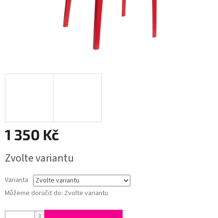
1 350 Kč
Měrná
Zvolte variantu
cena:
Varianta
Můžeme doručit do:
Zvolte variantu