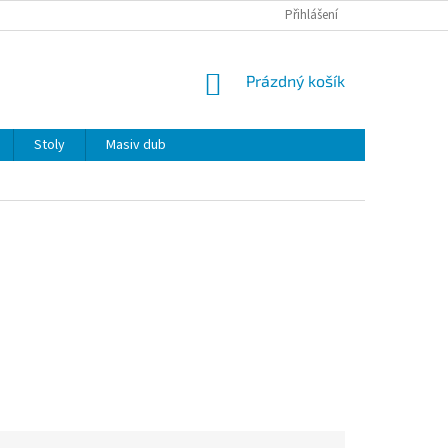
Přihlášení
NÁKUPNÍ
Prázdný košík
KOŠÍK
Stoly
Masiv dub