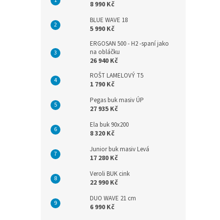
8 990 Kč
BLUE WAVE 18
5 990 Kč
ERGOSAN 500 - H2 -spaní jako
na obláčku
26 940 Kč
ROŠT LAMELOVÝ T5
1 790 Kč
Pegas buk masiv ÚP
27 935 Kč
Ela buk 90x200
8 320 Kč
Junior buk masiv Levá
17 280 Kč
Veroli BUK cink
22 990 Kč
DUO WAVE 21 cm
6 990 Kč