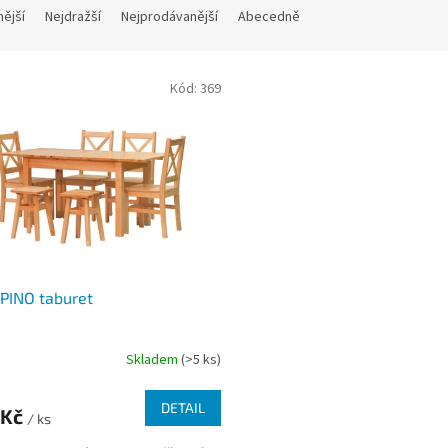
nější
Nejdražší
Nejprodávanější
Abecedně
Kód:
369
 PINO taburet
Skladem
(>5 ks)
DETAIL
 Kč
/ ks