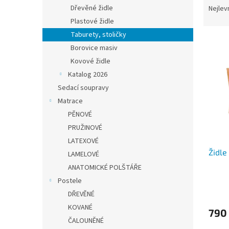
n
a
Dřevěné židle
Nejlev
e
z
Plastové židle
l
e
Taburety, stoličky
V
n
Borovice masiv
ý
í
Kovové židle
p
p
i
r
Katalog 2026
s
o
Sedací soupravy
p
d
Matrace
r
u
PĚNOVÉ
o
k
PRUŽINOVÉ
d
t
LATEXOVÉ
u
ů
Židle
k
LAMELOVÉ
t
ANATOMICKÉ POLŠTÁŘE
ů
Postele
DŘEVĚNÉ
KOVANÉ
790
ČALOUNĚNÉ