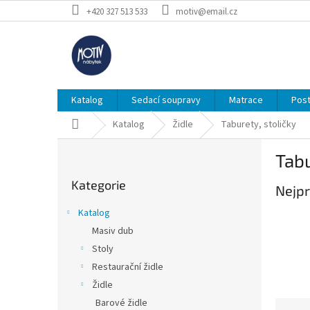
Přejít
+420 327 513 533
motiv@email.cz
na
obsah
Katalog
Sedací soupravy
Matrace
Post
Domů
Katalog
Židle
Taburety, stoličky
P
Tabu
o
Přeskočit
s
Kategorie
kategorie
Nejpr
t
r
Katalog
a
Masiv dub
n
Stoly
n
í
Restaurační židle
p
Židle
a
Barové židle
Ř