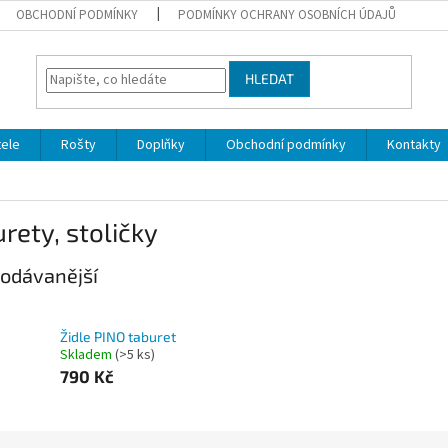
OBCHODNÍ PODMÍNKY
PODMÍNKY OCHRANY OSOBNÍCH ÚDAJŮ
HLEDAT
ele
Rošty
Doplňky
Obchodní podmínky
Kontakty
rety, stoličky
odávanější
Židle PINO taburet
Skladem
(>5 ks)
790 Kč