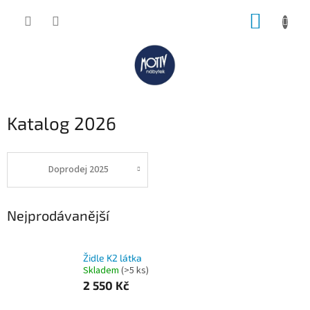
Přejít
NÁKUP
na
obsah
KOŠÍK
Katalog 2026
Doprodej 2025
Nejprodávanější
Židle K2 látka
Skladem
(>5 ks)
2 550 Kč