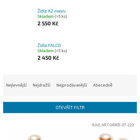
Židle K2 masiv
Skladem
(>5 ks)
2 550 Kč
Židle FALCO
Skladem
(>5 ks)
2 450 Kč
Ř
a
Nejlevnější
Nejdražší
Nejprodávanější
Abecedně
z
e
n
OTEVŘÍT FILTR
í
p
V
Kód:
ART04905-07-220
r
ý
o
p
d