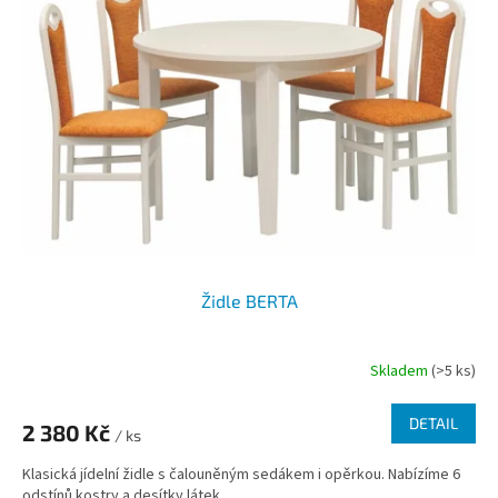
i
u
s
k
p
t
r
ů
o
d
u
k
t
ů
Židle BERTA
Skladem
(>5 ks)
DETAIL
2 380 Kč
/ ks
Klasická jídelní židle s čalouněným sedákem i opěrkou. Nabízíme 6
odstínů kostry a desítky látek.