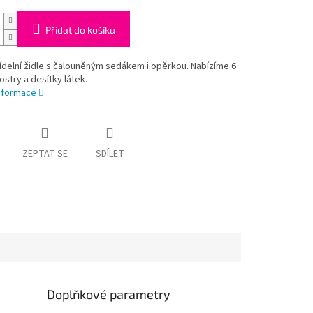
Přidat do košíku
jídelní židle s čalouněným sedákem i opěrkou. Nabízíme 6
ostry a desítky látek.
informace
ZEPTAT SE
SDÍLET
Doplňkové parametry