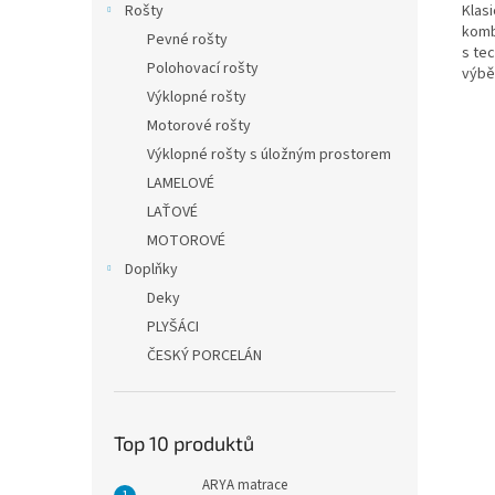
Klas
Rošty
komb
Pevné rošty
s te
Polohovací rošty
výbě
Výklopné rošty
Motorové rošty
Výklopné rošty s úložným prostorem
LAMELOVÉ
LAŤOVÉ
MOTOROVÉ
Doplňky
Deky
PLYŠÁCI
ČESKÝ PORCELÁN
Top 10 produktů
ARYA matrace