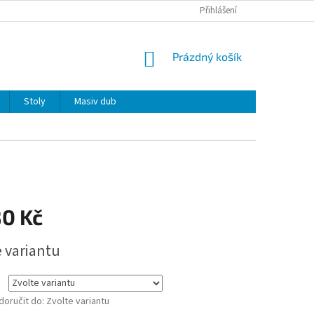
Přihlášení
NÁKUPNÍ
Prázdný košík
KOŠÍK
Stoly
Masiv dub
80 Kč
e variantu
oručit do:
Zvolte variantu