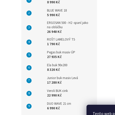
8 990 Kč
BLUE WAVE 18
5 990 Kč
ERGOSAN 500 - H2 -spaní jako
na obláčku
26 940 Kč
ROŠT LAMELOVÝ T5
1 790 Kč
Pegas buk masiv ÚP
27 935 Kč
Ela buk 90x200
8 320 Kč
Junior buk masiv Levá
17 280 Kč
Veroli BUK cink
22 990 Kč
DUO WAVE 21 cm
6 990 Kč
Tento web po