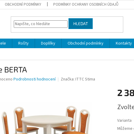
OBCHODNÍ PODMÍNKY
PODMÍNKY OCHRANY OSOBNÍCH ÚDAJŮ
HLEDAT
ele
Rošty
Doplňky
Obchodní podmínky
Kontakty
le BERTA
né
noceno
Podrobnosti hodnocení
Značka:
ITTC Stima
ní
2 3
u
Měrná
Zvolt
cena:
ek.
Varianta
Můžeme d