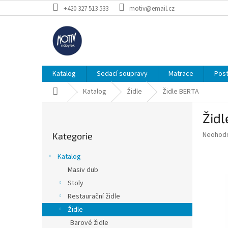
Přejít
+420 327 513 533
motiv@email.cz
na
obsah
Katalog
Sedací soupravy
Matrace
Post
Domů
Katalog
Židle
Židle BERTA
P
Žid
o
Přeskočit
s
Průměr
Neohod
Kategorie
kategorie
t
hodnoce
r
produkt
Katalog
a
je
Masiv dub
0,0
n
z
Stoly
n
5
í
Restaurační židle
hvězdič
p
Židle
a
Barové židle