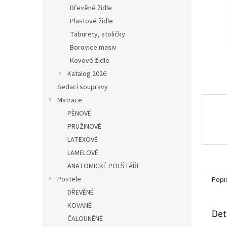
n
Dřevěné židle
e
Plastové židle
l
Taburety, stoličky
Borovice masiv
Kovové židle
Katalog 2026
Sedací soupravy
Matrace
PĚNOVÉ
PRUŽINOVÉ
LATEXOVÉ
LAMELOVÉ
ANATOMICKÉ POLŠTÁŘE
Postele
Popi
DŘEVĚNÉ
KOVANÉ
Det
ČALOUNĚNÉ