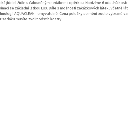
ická jídelní židle s čalouněným sedákem i opěrkou. Nabízíme 6 odstínů kostr
inaci se základní látkou LUX. Dále s možností zakázkových látek, včetně l
chnologií AQUACLEAN - omyvatelné. Cena položky se mění podle vybrané var
r sedáku musíte zvolit odstín kostry.