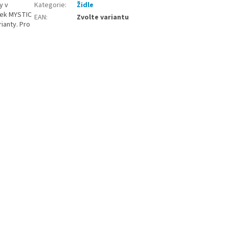
y v
Kategorie
:
Židle
átek MYSTIC
EAN
:
Zvolte variantu
ianty. Pro