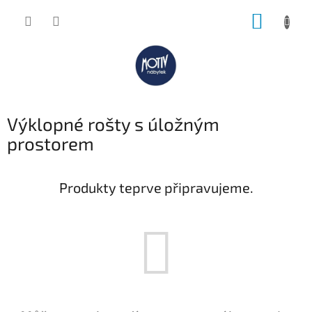
Přejít
NÁKUP
na
obsah
KOŠÍK
Výklopné rošty s úložným
prostorem
Produkty teprve připravujeme.