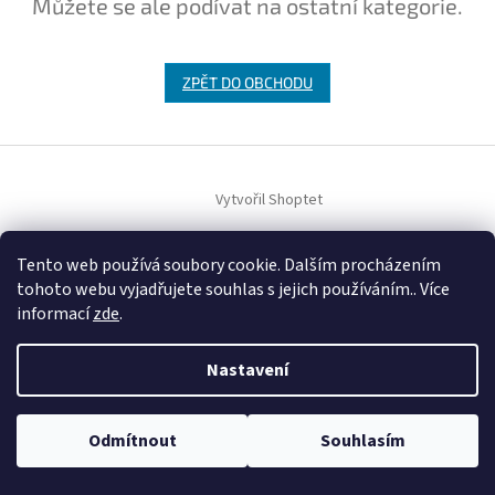
Můžete se ale podívat na ostatní kategorie.
ZPĚT DO OBCHODU
Z
á
Vytvořil Shoptet
p
a
t
Tento web používá soubory cookie. Dalším procházením
Copyright 2026
MOTIV NÁBYTEK
. Všechna práva vyhrazena.
Upravit
í
nastavení cookies
tohoto webu vyjadřujete souhlas s jejich používáním.. Více
informací
zde
.
Nastavení
Odmítnout
Souhlasím