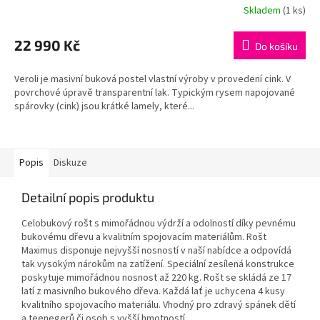
Skladem
(1 ks)
22 990 Kč
Do košíku
Veroli je masivní buková postel vlastní výroby v provedení cink. V
povrchové úpravě transparentní lak. Typickým rysem napojované
spárovky (cink) jsou krátké lamely, které...
Popis
Diskuze
Detailní popis produktu
Celobukový rošt s mimořádnou výdrží a odolností díky pevnému
bukovému dřevu a kvalitním spojovacím materiálům. Rošt
Maximus disponuje nejvyšší nosností v naší nabídce a odpovídá
tak vysokým nárokům na zatížení. Speciální zesílená konstrukce
poskytuje mimořádnou nosnost až 220 kg. Rošt se skládá ze 17
latí z masivního bukového dřeva. Každá lať je uchycena 4 kusy
kvalitního spojovacího materiálu. Vhodný pro zdravý spánek dětí
a teenegerů či osob s vyšší hmotností.