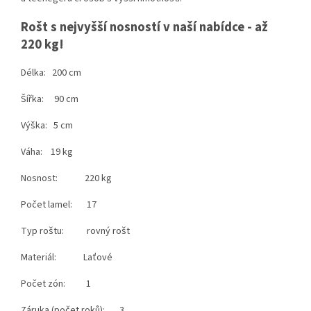
Rošt s nejvyšší nosností v naší nabídce - až
220 kg!
Délka: 200 cm
Šířka: 90 cm
Výška: 5 cm
Váha: 19 kg
Nosnost: 220 kg
Počet lamel: 17
Typ roštu: rovný rošt
Materiál: Laťové
Počet zón: 1
Záruka (počet roků): 3