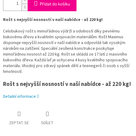
Přidat do košíku
Rošt s nejvyšší nosností v naší nabídce - až 220 kg!
Celobukový rošt s mimořádnou výdrží a odolností díky pevnému
bukovému dřevu a kvalitním spojovacím materiálům. Rošt Maximus
disponuje nejvyšší nosností v naší nabídce a odpovídá tak vysokým
nárokům na zatížení. Speciální zesílená konstrukce poskytuje
mimořádnou nosnost až 220 kg. Rošt se skládá ze 17 latí z masivního
bukového dřeva. Každá lať je uchycena 4 kusy kvalitního spojovacího
materiálu. Vhodný pro zdravý spánek dětí a teenegerů či osob s vyšší
hmotností.
Rošt s nejvyšší nosností v naší nabídce - až 220 kg!
Detailní informace
ZEPTAT SE
SDÍLET