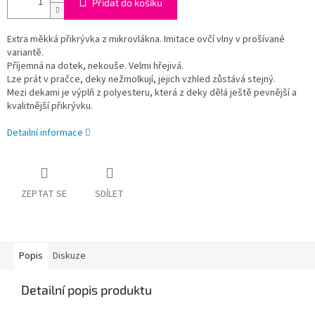
Přidat do košíku
Extra měkká přikrývka z mikrovlákna. Imitace ovčí vlny v prošívané
variantě.
Příjemná na dotek, nekouše. Velmi hřejivá.
Lze prát v pračce, deky nežmolkují, jejich vzhled zůstává stejný.
Mezi dekami je výplň z polyesteru, která z deky dělá ještě pevnější a
kvalitnější přikrývku.
Detailní informace
ZEPTAT SE
SDÍLET
Popis
Diskuze
Detailní popis produktu