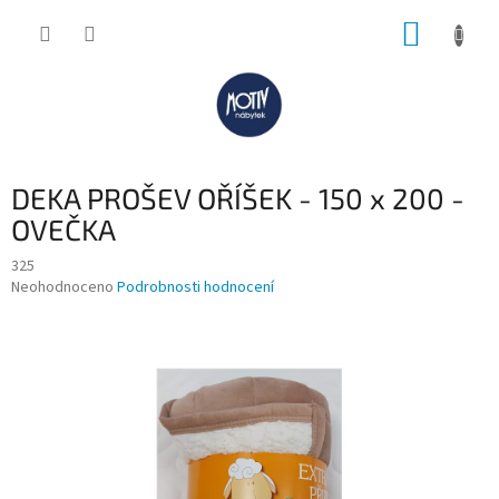
Přejít
NÁKUP
na
obsah
KOŠÍK
DEKA PROŠEV OŘÍŠEK - 150 x 200 -
OVEČKA
325
Průměrné
Neohodnoceno
Podrobnosti hodnocení
hodnocení
produktu
je
0,0
z
5
hvězdiček.