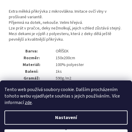
Extra měkká přikrývka z mikrovlákna. Imitace ovčí vlny v
prošívané variantě.
Příjemná na dotek, nekouše. Velmi hřejivá.
Lze prát v pračce, deky nežmolkují, jejich vzhled zůstává stejný.
Mezi dekami je výplň z polyesteru, která z deky dělá ještě
pevnější a kvalitnější přikrývku.
Barva:
OŘÍŠEK
Rozměr:
150x200cm
Materiál:
100% polyester
Balení:
1ks
Gramáž:
590g/m2
Tento web používá soubory cookie. Dalším procházením
tohoto webu vyjadřujete souhlas s jejich používáním.. Více
Z
informací
zde
.
á
Vytvořil Shoptet
p
Nastavení
a
t
Copyright 2026
MOTIV NÁBYTEK
. Všechna práva vyhrazena.
Upravit