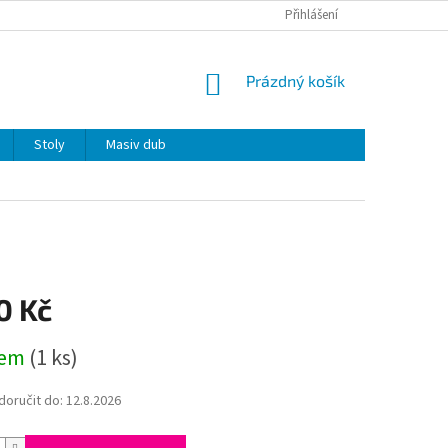
Přihlášení
NÁKUPNÍ
Prázdný košík
KOŠÍK
Stoly
Masiv dub
0 Kč
dem
(1 ks)
oručit do:
12.8.2026