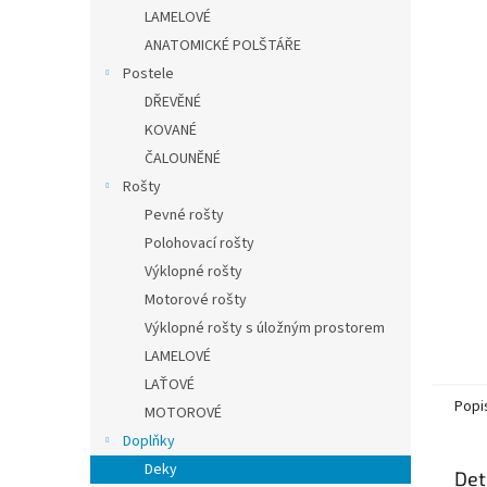
n
LAMELOVÉ
e
ANATOMICKÉ POLŠTÁŘE
l
Postele
DŘEVĚNÉ
KOVANÉ
ČALOUNĚNÉ
Rošty
Pevné rošty
Polohovací rošty
Výklopné rošty
Motorové rošty
Výklopné rošty s úložným prostorem
LAMELOVÉ
LAŤOVÉ
Popi
MOTOROVÉ
Doplňky
Deky
Det