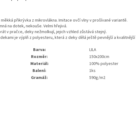
 měkká přikrývka z mikrovlákna. Imitace ovčí vlny v prošívané variantě.
mná na dotek, nekouše. Velmi hřejivá.
rát v pračce, deky nežmolkují, jejich vzhled zůstává stejný.
dekami je výplň z polyesteru, která z deky dělá ještě pevnější a kvalitnější
Barva:
LILA
Rozměr:
150x200cm
Materiál:
100% polyester
Balení:
1ks
Gramáž:
590g/m2