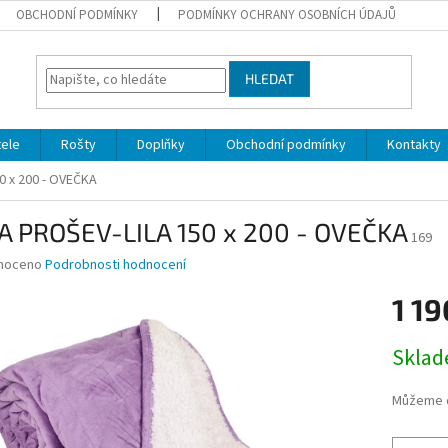
OBCHODNÍ PODMÍNKY
PODMÍNKY OCHRANY OSOBNÍCH ÚDAJŮ
HLEDAT
ele
Rošty
Doplňky
Obchodní podmínky
Kontakty
0 x 200 - OVEČKA
A PROŠEV-LILA 150 x 200 - OVEČKA
169
né
noceno
Podrobnosti hodnocení
ní
1 19
u
Měrná
Skla
cena:
ek.
Můžeme d