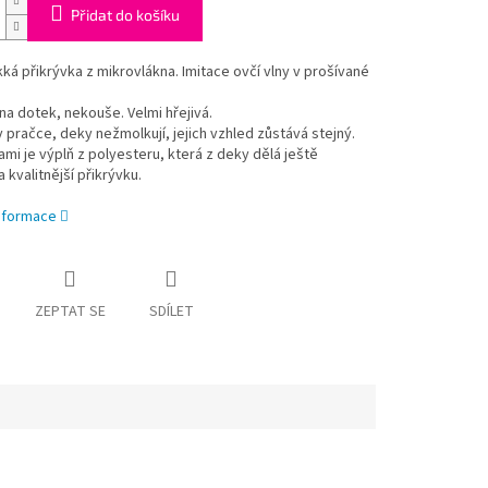
Přidat do košíku
ká přikrývka z mikrovlákna. Imitace ovčí vlny v prošívané
na dotek, nekouše. Velmi hřejivá.
v pračce, deky nežmolkují, jejich vzhled zůstává stejný.
mi je výplň z polyesteru, která z deky dělá ještě
 kvalitnější přikrývku.
informace
ZEPTAT SE
SDÍLET