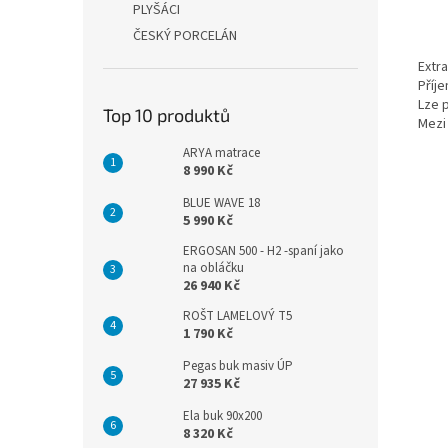
PLYŠÁCI
ČESKÝ PORCELÁN
Extra
Příje
Lze p
Top 10 produktů
Mezi 
ARYA matrace
8 990 Kč
BLUE WAVE 18
5 990 Kč
ERGOSAN 500 - H2 -spaní jako
na obláčku
26 940 Kč
ROŠT LAMELOVÝ T5
1 790 Kč
Pegas buk masiv ÚP
27 935 Kč
Ela buk 90x200
8 320 Kč