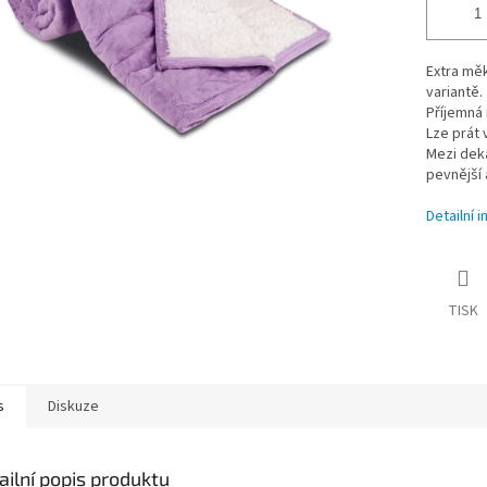
Extra měk
variantě.
Příjemná 
Lze prát 
Mezi deka
pevnější a
Detailní 
TISK
s
Diskuze
ailní popis produktu