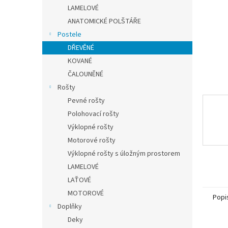
n
LAMELOVÉ
e
ANATOMICKÉ POLŠTÁŘE
l
Postele
DŘEVĚNÉ
KOVANÉ
ČALOUNĚNÉ
Rošty
Pevné rošty
Polohovací rošty
Výklopné rošty
Motorové rošty
Výklopné rošty s úložným prostorem
LAMELOVÉ
LAŤOVÉ
MOTOROVÉ
Popi
Doplňky
Deky