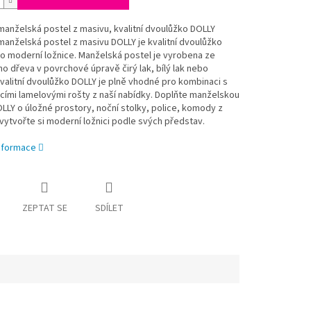
anželská postel z masivu, kvalitní dvoulůžko DOLLY
anželská postel z masivu DOLLY je kvalitní dvoulůžko
o moderní ložnice. Manželská postel je vyrobena ze
 dřeva v povrchové úpravě čirý lak, bílý lak nebo
valitní dvoulůžko DOLLY je plně vhodné pro kombinaci s
ími lamelovými rošty z naší nabídky. Doplňte manželskou
LLY o úložné prostory, noční stolky, police, komody z
vytvořte si moderní ložnici podle svých představ.
informace
ZEPTAT SE
SDÍLET