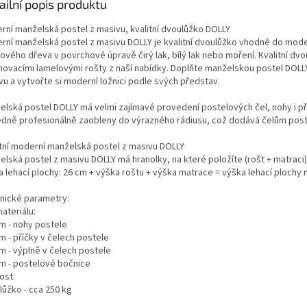
ailní popis produktu
rní manželská postel z masivu, kvalitní dvoulůžko DOLLY
rní manželská postel z masivu DOLLY je kvalitní dvoulůžko vhodné do mode
ového dřeva v povrchové úpravě čirý lak, bílý lak nebo moření. Kvalitní dv
hovacími lamelovými rošty z naší nabídky. Doplňte manželskou postel DOLLY
vu a vytvořte si moderní ložnici podle svých představ.
elská postel DOLLY má velmi zajímavé provedení postelových čel, nohy i př
edně profesionálně zaobleny do výrazného rádiusu, což dodává čelům pos
itní moderní manželská postel z masivu DOLLY
lská postel z masivu DOLLY má hranolky, na které položíte (rošt + matraci)
 lehací plochy: 26 cm + výška roštu + výška matrace = výška lehací plochy 
nické parametry:
materiálu:
m - nohy postele
m - příčky v čelech postele
m - výplně v čelech postele
m - postelové bočnice
ost:
lůžko - cca 250 kg