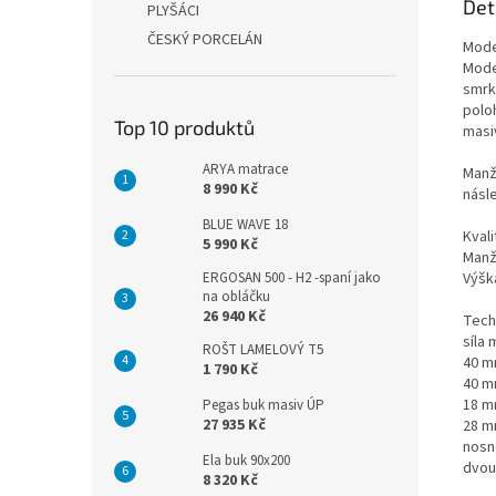
Det
PLYŠÁCI
ČESKÝ PORCELÁN
Mode
Mode
smrk
polo
Top 10 produktů
masi
ARYA matrace
Manž
8 990 Kč
násl
BLUE WAVE 18
Kval
5 990 Kč
Manže
ERGOSAN 500 - H2 -spaní jako
Výška
na obláčku
26 940 Kč
Tech
síla 
ROŠT LAMELOVÝ T5
40 m
1 790 Kč
40 m
18 m
Pegas buk masiv ÚP
27 935 Kč
28 m
nosn
Ela buk 90x200
dvou
8 320 Kč