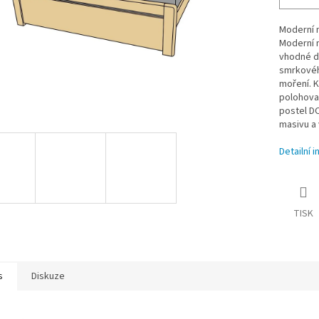
Moderní m
Moderní m
vhodné d
smrkového
moření. K
polohovac
postel DO
masivu a 
Detailní 
TISK
s
Diskuze