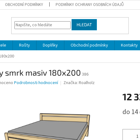
OBCHODNÍ PODMÍNKY
PODMÍNKY OCHRANY OSOBNÍCH ÚDAJŮ
HLEDAT
ele
Rošty
Doplňky
Obchodní podmínky
Kontakty
 180x200
ly smrk masiv 180x200
386
né
noceno
Podrobnosti hodnocení
Značka:
Roalholz
ní
12 
u
Měrná
do 14
cena:
ek.