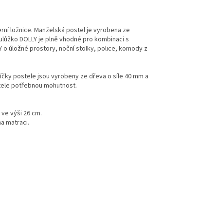
rní ložnice. Manželská postel je vyrobena ze
oulůžko DOLLY je plně vhodné pro kombinaci s
 o úložné prostory, noční stolky, police, komody z
íčky postele jsou vyrobeny ze dřeva o síle 40 mm a
tele potřebnou mohutnost.
 ve výši 26 cm.
na matraci.