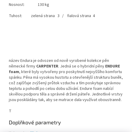
Nosnost: 130 kg
Tuhost: zelená strana 3
/ fialová strana
4
název Endura je odvozen od nově vyrobené kolekce pěn
německé firmy
CARPENTER
. Jedná se o hybridní pěny
ENDURE
foam
, které byly vytvořeny pro poskytnutí nejvyššího komfortu
spánku. Pěna má vysokou hustotu a otevřenější strukturu buněk,
což zajišťuje zvýšený průtok vzduchu a tím poskytuje správnou
teplotu a pohodlí po celou dobu užívání. Endure foam nabízí
skvělou podporu těla a správné držení páteře. Jednotlivé vrstvy
jsou poskládány tak, aby se matrace dala využívat oboustranně.
T
Doplňkové parametry