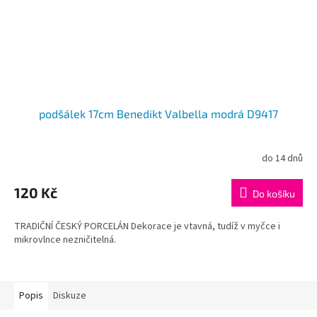
podšálek 17cm Benedikt Valbella modrá D9417
do 14 dnů
120 Kč
Do košíku
TRADIČNÍ ČESKÝ PORCELÁN Dekorace je vtavná, tudíž v myčce i
mikrovlnce nezničitelná.
Popis
Diskuze