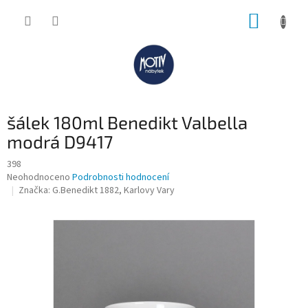
Přejít
NÁKUP
na
obsah
KOŠÍK
šálek 180ml Benedikt Valbella
modrá D9417
398
Průměrné
Neohodnoceno
Podrobnosti hodnocení
hodnocení
Značka:
G.Benedikt 1882, Karlovy Vary
produktu
je
0,0
z
5
hvězdiček.