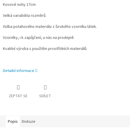
Kovové nohy 17cm
Velká variabilita rozměrů.
Volba potahového materiálu z širokého vzorníku látek.
Vzorníky, i k zapůjčení, u nás na prodejně.
Kvalitní výroba s použitím prvotřídních materiálů.
Detailní informace
ZEPTAT SE
SDÍLET
Popis
Diskuze