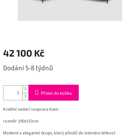
42 100 Kč
Měrná
Dodání 5-8 týdnů
cena:
Přidat do košíku
Kvalitní sedací souprava Kann
rozměr 200x333cm
Moderní a elegantní dizajn, který přináší do interiéru lehkost.