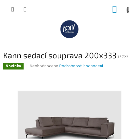
Přejít
NÁKUP
na
obsah
KOŠÍK
Kann sedací souprava 200x333
15722
Průměrné
Neohodnoceno
Podrobnosti hodnocení
Novinka
hodnocení
produktu
je
0,0
z
5
hvězdiček.