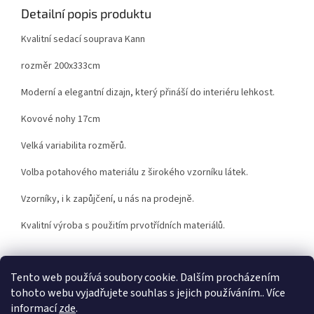
Detailní popis produktu
Kvalitní sedací souprava Kann
rozměr 200x333cm
Moderní a elegantní dizajn, který přináší do interiéru lehkost.
Kovové nohy 17cm
Velká variabilita rozměrů.
Volba potahového materiálu z širokého vzorníku látek.
Vzorníky, i k zapůjčení, u nás na prodejně.
Kvalitní výroba s použitím prvotřídních materiálů.
Tento web používá soubory cookie. Dalším procházením
tohoto webu vyjadřujete souhlas s jejich používáním.. Více
Z
informací
zde
.