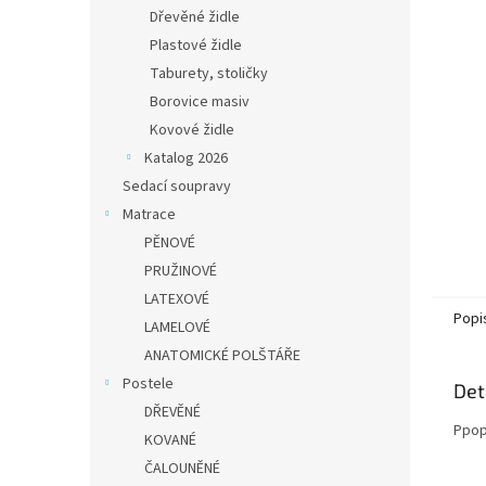
n
Dřevěné židle
e
Plastové židle
l
Taburety, stoličky
Borovice masiv
Kovové židle
Katalog 2026
Sedací soupravy
Matrace
PĚNOVÉ
PRUŽINOVÉ
LATEXOVÉ
Popi
LAMELOVÉ
ANATOMICKÉ POLŠTÁŘE
Postele
Det
DŘEVĚNÉ
Ppop
KOVANÉ
ČALOUNĚNÉ