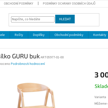
OBCHODNÍ PODMÍNKY
PODMÍNKY OCHRANY OSOBNÍCH ÚDAJŮ
HLEDAT
ele
Rošty
Doplňky
Obchodní podmínky
Kontakty
sílko GURU buk
ART05977-01-00
né
noceno
Podrobnosti hodnocení
ní
3 0
u
Měrná
Skla
cena:
ek.
Varianta
Můžeme d