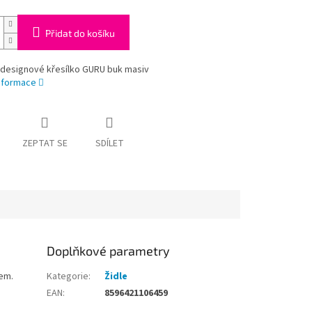
Přidat do košíku
 designové křesílko GURU buk masiv
informace
ZEPTAT SE
SDÍLET
Doplňkové parametry
em.
Kategorie
:
Židle
EAN
:
8596421106459