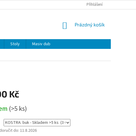
Přihlášení
NÁKUPNÍ
Prázdný košík
KOŠÍK
Stoly
Masiv dub
00 Kč
dem
(>5 ks)
oručit do:
11.8.2026