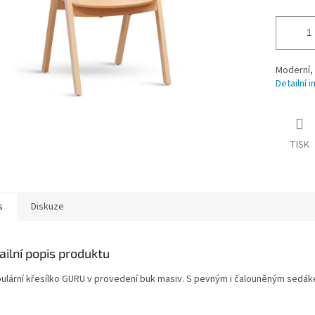
Moderní,
Detailní 
TISK
s
Diskuze
ailní popis produktu
ulární křesílko GURU v provedení buk masiv. S pevným i čalouněným sedák