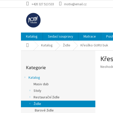
Přejít
+420 327 513 533
motiv@email.cz
na
obsah
Katalog
Sedací soupravy
Matrace
Post
Domů
Katalog
Židle
Křesílko GURU buk
P
Kře
o
Přeskočit
s
Průměr
Neohod
Kategorie
kategorie
t
hodnoce
r
produkt
Katalog
a
je
Masiv dub
0,0
n
z
Stoly
n
5
í
Restaurační židle
hvězdič
p
Židle
a
Barové židle