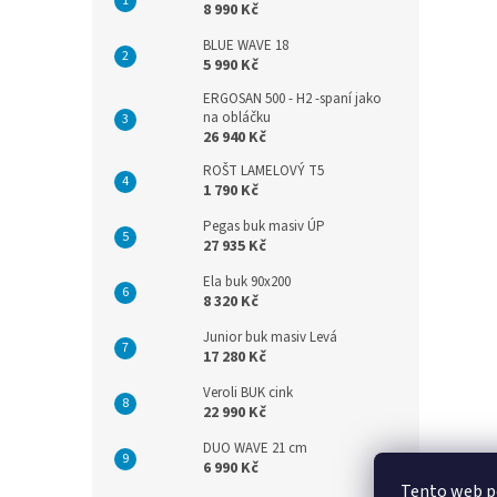
8 990 Kč
BLUE WAVE 18
5 990 Kč
ERGOSAN 500 - H2 -spaní jako
na obláčku
26 940 Kč
ROŠT LAMELOVÝ T5
1 790 Kč
Pegas buk masiv ÚP
27 935 Kč
Ela buk 90x200
8 320 Kč
Junior buk masiv Levá
17 280 Kč
Veroli BUK cink
22 990 Kč
DUO WAVE 21 cm
6 990 Kč
Tento web po