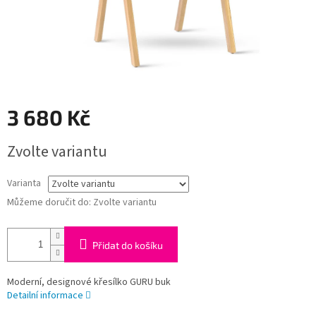
3 680 Kč
Měrná
Zvolte variantu
cena:
Varianta
Můžeme doručit do:
Zvolte variantu
Přidat do košíku
Moderní, designové křesílko GURU buk
Detailní informace