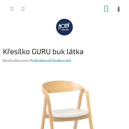
Přejít
NÁKUP
na
obsah
KOŠÍK
Křesílko GURU buk látka
Průměrné
Neohodnoceno
Podrobnosti hodnocení
hodnocení
produktu
je
0,0
z
5
hvězdiček.