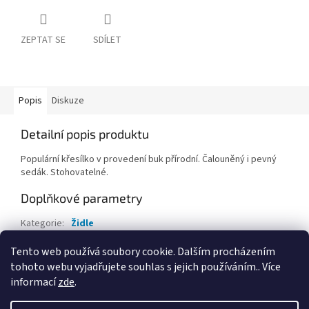
ZEPTAT SE
SDÍLET
Popis
Diskuze
Detailní popis produktu
Populární křesílko v provedení buk přírodní. Čalouněný i pevný
sedák. Stohovatelné.
Doplňkové parametry
Kategorie
:
Židle
EAN
:
Zvolte variantu
Tento web používá soubory cookie. Dalším procházením
tohoto webu vyjadřujete souhlas s jejich používáním.. Více
Z
informací
zde
.
á
Vytvořil Shoptet