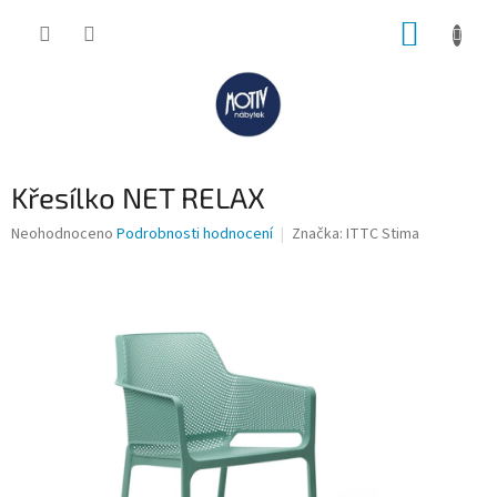
Přejít
NÁKUP
na
obsah
KOŠÍK
Křesílko NET RELAX
Průměrné
Neohodnoceno
Podrobnosti hodnocení
Značka:
ITTC Stima
hodnocení
produktu
je
0,0
z
5
hvězdiček.