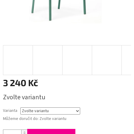
3 240 Kč
Měrná
Zvolte variantu
cena:
Varianta
Můžeme doručit do:
Zvolte variantu