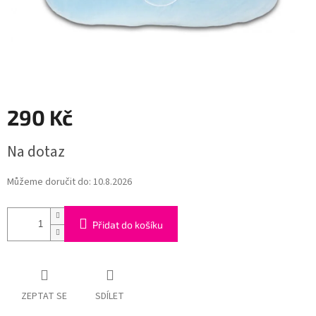
290 Kč
Měrná
Na dotaz
cena:
Můžeme doručit do:
10.8.2026
Přidat do košíku
ZEPTAT SE
SDÍLET