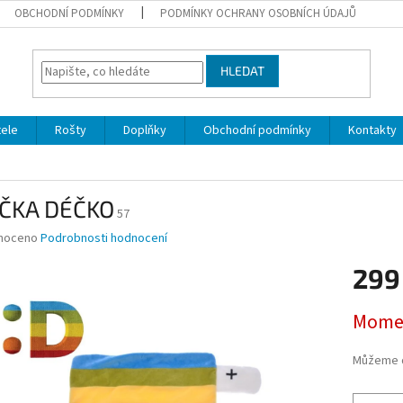
OBCHODNÍ PODMÍNKY
PODMÍNKY OCHRANY OSOBNÍCH ÚDAJŮ
HLEDAT
ele
Rošty
Doplňky
Obchodní podmínky
Kontakty
ČKA DÉČKO
57
né
noceno
Podrobnosti hodnocení
ní
299
u
Měrná
Momen
cena:
ek.
Můžeme d