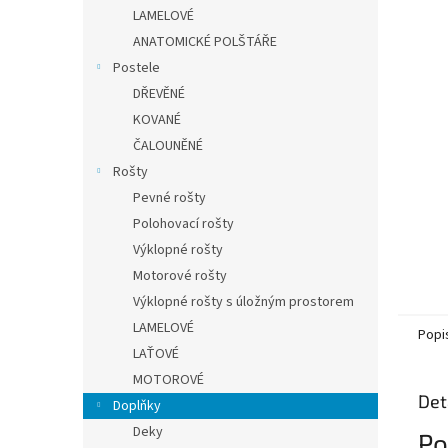
n
LAMELOVÉ
e
ANATOMICKÉ POLŠTÁŘE
l
Postele
DŘEVĚNÉ
KOVANÉ
ČALOUNĚNÉ
Rošty
Pevné rošty
Polohovací rošty
Výklopné rošty
Motorové rošty
Výklopné rošty s úložným prostorem
LAMELOVÉ
Popi
LAŤOVÉ
MOTOROVÉ
Det
Doplňky
Deky
Po