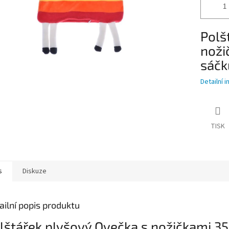
Polš
noži
sáčk
Detailní 
TISK
s
Diskuze
ailní popis produktu
lštářek plyšový Ovečka s nožičkami 3