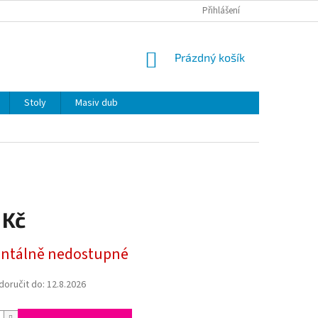
Přihlášení
NÁKUPNÍ
Prázdný košík
KOŠÍK
Stoly
Masiv dub
 Kč
tálně nedostupné
oručit do:
12.8.2026