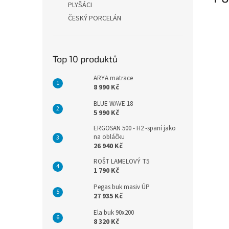
PLYŠÁCI
ČESKÝ PORCELÁN
Top 10 produktů
ARYA matrace
8 990 Kč
BLUE WAVE 18
5 990 Kč
ERGOSAN 500 - H2 -spaní jako
na obláčku
26 940 Kč
ROŠT LAMELOVÝ T5
1 790 Kč
Pegas buk masiv ÚP
27 935 Kč
Ela buk 90x200
8 320 Kč