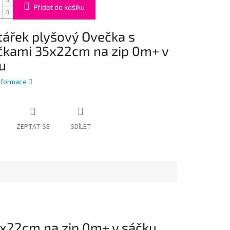
Přidat do košíku
tářek plyšový Ovečka s
čkami 35x22cm na zip 0m+ v
u
informace
ZEPTAT SE
SDÍLET
5x22cm na zip 0m+ v sáčku