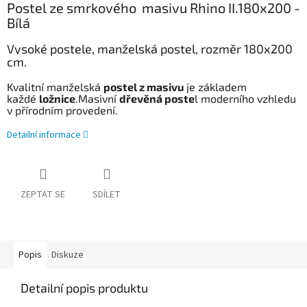
Postel ze smrkového masivu Rhino II.180x200 -
Bílá
Vysoké postele, manželská postel, rozměr 180x200
cm.
Kvalitní manželská
postel z masivu
je základem
každé
ložnice
.Masivní
dřevěná poste
l moderního vzhledu
v přírodním provedení.
Detailní informace
ZEPTAT SE
SDÍLET
Popis
Diskuze
Detailní popis produktu