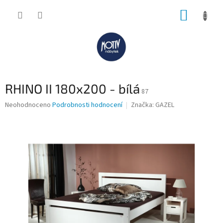
Přejít
NÁKUP
na
obsah
KOŠÍK
RHINO II 180x200 - bílá
87
Průměrné
Neohodnoceno
Podrobnosti hodnocení
Značka:
GAZEL
hodnocení
produktu
je
0,0
z
5
hvězdiček.