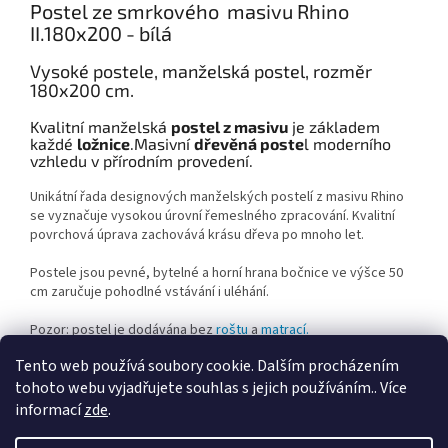
Postel ze smrkového masivu Rhino
II.180x200 - bílá
Vysoké postele, manželská postel, rozměr
180x200 cm.
Kvalitní manželská
postel z masivu
je základem
každé
ložnice
.Masivní
dřevěná poste
l moderního
vzhledu v přírodním provedení.
Unikátní řada designových manželských postelí z masivu Rhino
se vyznačuje vysokou úrovní řemeslného zpracování. Kvalitní
povrchová úprava zachovává krásu dřeva po mnoho let.
Postele jsou pevné, bytelné a horní hrana bočnice ve výšce 50
cm zaručuje pohodlné vstávání i uléhání.
Pozor: postel je dodávána bez
roštu
a
matrací.
Tento web používá soubory cookie. Dalším procházením
tohoto webu vyjadřujete souhlas s jejich používáním.. Více
Z
informací
zde
.
á
Vytvořil Shoptet