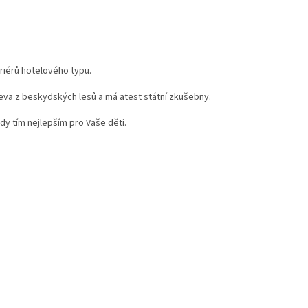
riérů hotelového typu.
eva z beskydských lesů a má atest státní zkušebny.
edy tím nejlepším pro Vaše děti.