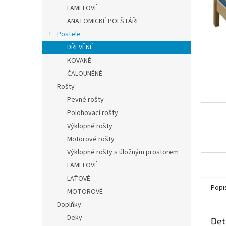
n
LAMELOVÉ
e
ANATOMICKÉ POLŠTÁŘE
l
Postele
DŘEVĚNÉ
KOVANÉ
ČALOUNĚNÉ
Rošty
Pevné rošty
Polohovací rošty
Výklopné rošty
Motorové rošty
Výklopné rošty s úložným prostorem
LAMELOVÉ
LAŤOVÉ
Popi
MOTOROVÉ
Doplňky
Deky
Det