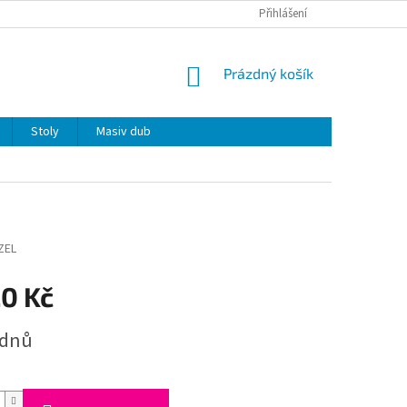
Přihlášení
NÁKUPNÍ
Prázdný košík
KOŠÍK
Stoly
Masiv dub
ZEL
20 Kč
 dnů