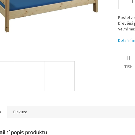
Postel z
Dřevěná p
Velmi mas
Detailní 
TISK
s
Diskuze
ailní popis produktu