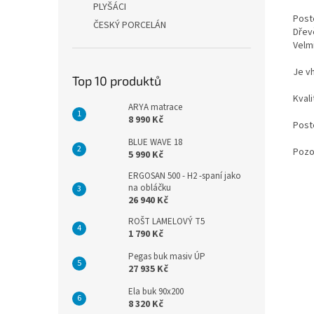
PLYŠÁCI
Post
ČESKÝ PORCELÁN
Dřev
Velm
Je v
Top 10 produktů
Kval
ARYA matrace
8 990 Kč
Poste
BLUE WAVE 18
Pozo
5 990 Kč
ERGOSAN 500 - H2 -spaní jako
na obláčku
26 940 Kč
ROŠT LAMELOVÝ T5
1 790 Kč
Pegas buk masiv ÚP
27 935 Kč
Ela buk 90x200
8 320 Kč