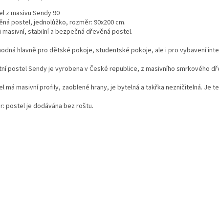
el z masivu Sendy 90
ěná postel, jednolůžko, rozměr: 90x200 cm.
i masivní, stabilní a bezpečná dřevěná postel.
hodná hlavně pro dětské pokoje, studentské pokoje, ale i pro vybavení inte
itní postel Sendy je vyrobena v České republice, z masivního smrkového dř
l má masivní profily, zaoblené hrany, je bytelná a takřka nezničitelná. Je t
r: postel je dodávána bez roštu.