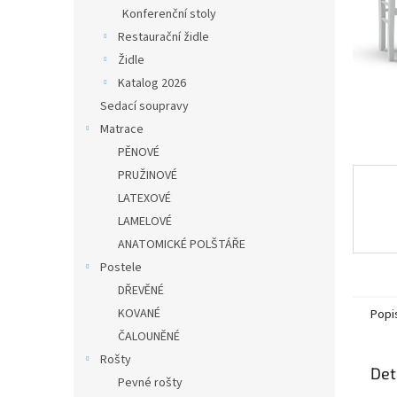
n
Konferenční stoly
e
Restaurační židle
l
Židle
Katalog 2026
Sedací soupravy
Matrace
PĚNOVÉ
PRUŽINOVÉ
LATEXOVÉ
LAMELOVÉ
ANATOMICKÉ POLŠTÁŘE
Postele
DŘEVĚNÉ
KOVANÉ
Popi
ČALOUNĚNÉ
Rošty
Det
Pevné rošty