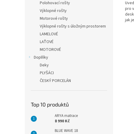
Uved
Polohovací rošty
pro 
Výklopné rošty
desk
Motorové rošty
jak j
Výklopné rošty s úložným prostorem
LAMELOVÉ
LAŤOVÉ
MOTOROVÉ
Doplňky
Deky
PLYŠÁCI
ČESKÝ PORCELÁN
Top 10 produktů
ARYA matrace
8 990 Kč
BLUE WAVE 18