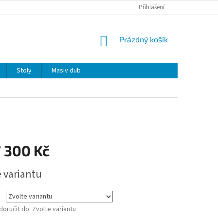
Přihlášení
NÁKUPNÍ
Prázdný košík
KOŠÍK
Stoly
Masiv dub
 300 Kč
e variantu
oručit do:
Zvolte variantu