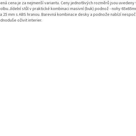
ená cena je za nejmenší variantu. Ceny jednotlivých rozměrů jsou uvedeny 
volbu.Jídelní stůl v praktické kombinaci masivní (buk) podnož - nohy 65x65m
a 25 mm s ABS hranou. Barevná kombinace desky a podnože nabízí nespoče
ednoduše oživit interier.