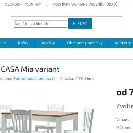
OBCHODNÍ PODMÍNKY
PODMÍNKY OCHRANY OSOBNÍCH ÚDAJŮ
HLEDAT
ele
Rošty
Doplňky
Obchodní podmínky
Kontakty
 CASA Mia variant
né
noceno
Podrobnosti hodnocení
Značka:
ITTC Stima
ní
od
7
u
Měrná
Zvolt
cena:
ek.
Varianta
Můžeme d