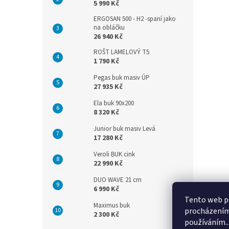
5 990 Kč
ERGOSAN 500 - H2 -spaní jako
na obláčku
26 940 Kč
ROŠT LAMELOVÝ T5
1 790 Kč
Pegas buk masiv ÚP
27 935 Kč
Ela buk 90x200
8 320 Kč
Junior buk masiv Levá
17 280 Kč
Veroli BUK cink
22 990 Kč
DUO WAVE 21 cm
6 990 Kč
Tento web po
Maximus buk
procházením 
2 300 Kč
používáním..