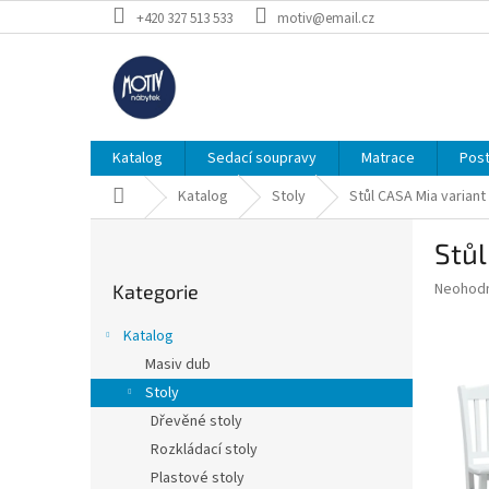
Přejít
+420 327 513 533
motiv@email.cz
na
obsah
Katalog
Sedací soupravy
Matrace
Post
Domů
Katalog
Stoly
Stůl CASA Mia variant
P
Stůl
o
Přeskočit
s
Průměr
Neohod
Kategorie
kategorie
t
hodnoce
r
produkt
Katalog
a
je
Masiv dub
0,0
n
z
Stoly
n
5
í
Dřevěné stoly
hvězdič
p
Rozkládací stoly
a
Plastové stoly