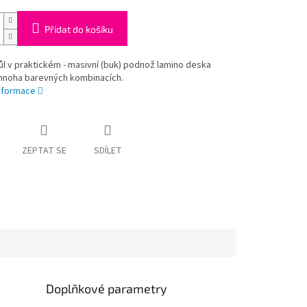
Přidat do košíku
tůl v praktickém - masivní (buk) podnož lamino deska
noha barevných kombinacích.
informace
ZEPTAT SE
SDÍLET
Doplňkové parametry