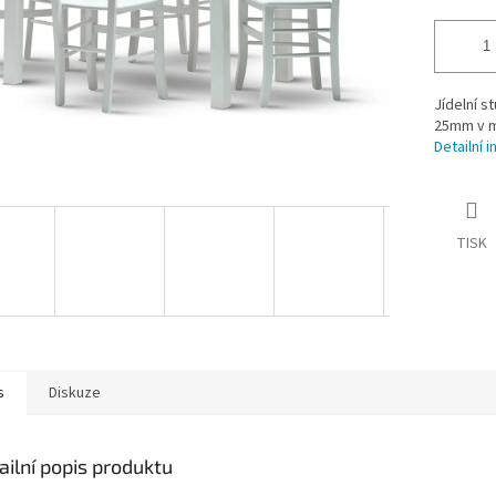
Jídelní s
25mm v m
Detailní 
TISK
s
Diskuze
ailní popis produktu