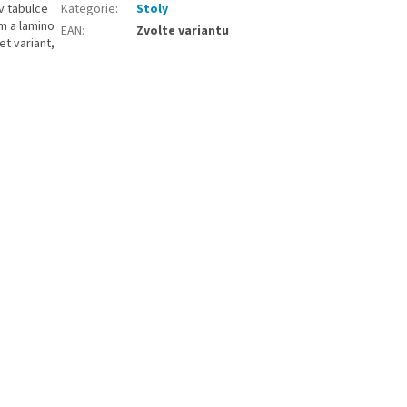
v tabulce
Kategorie
:
Stoly
m a lamino
EAN
:
Zvolte variantu
t variant,