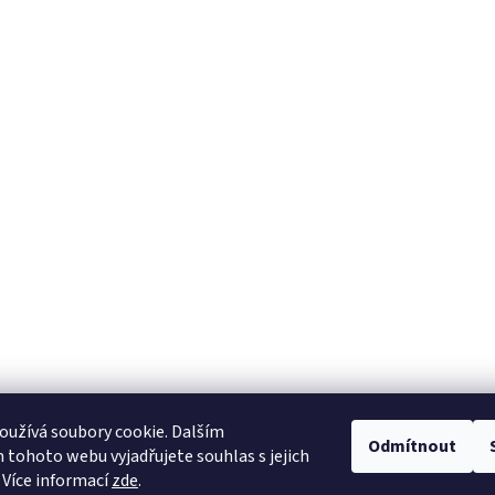
užívá soubory cookie. Dalším
Odmítnout
tohoto webu vyjadřujete souhlas s jejich
 Více informací
zde
.