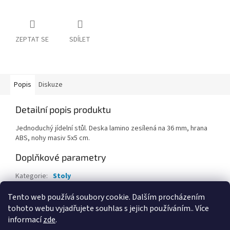
ZEPTAT SE
SDÍLET
Popis
Diskuze
Detailní popis produktu
Jednoduchý jídelní stůl. Deska lamino zesílená na 36 mm, hrana
ABS, nohy masiv 5x5 cm.
Doplňkové parametry
Kategorie
:
Stoly
EAN
:
Zvolte variantu
Tento web používá soubory cookie. Dalším procházením
tohoto webu vyjadřujete souhlas s jejich používáním.. Více
Z
informací
zde
.
á