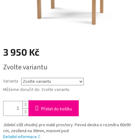
3 950 Kč
Měrná
Zvolte variantu
cena:
Varianta
Můžeme doručit do:
Zvolte variantu
Přidat do košíku
Jídelní stůl vhodný pro malé prostory. Pevná deska o rozměru 60x90
cm, zesílená na 36mm, masivní pod
Detailní informace