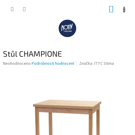
Přejít
NÁKUP
na
obsah
KOŠÍK
Stůl CHAMPIONE
Průměrné
Neohodnoceno
Podrobnosti hodnocení
Značka:
ITTC Stima
hodnocení
produktu
je
0,0
z
5
hvězdiček.