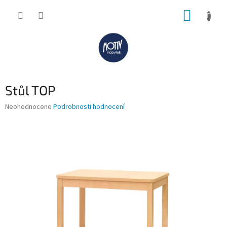
Přejít
NÁKUP
na
obsah
KOŠÍK
Stůl TOP
Průměrné
Neohodnoceno
Podrobnosti hodnocení
hodnocení
produktu
je
0,0
z
5
hvězdiček.