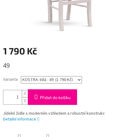
1 790 Kč
Měrná
49
cena:
Varianta
Přidat do košíku
Jídelní židle s moderním vzhledem a robustní konstrukc
Detailní informace