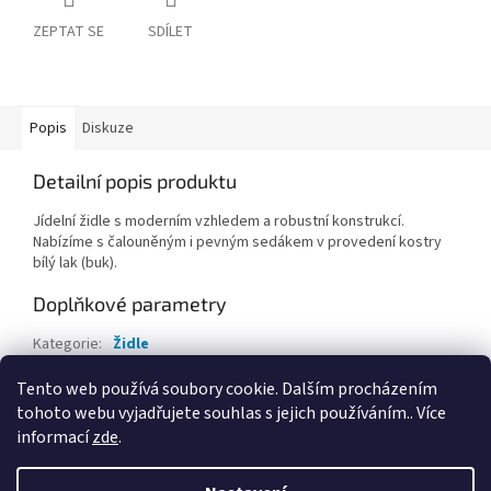
ZEPTAT SE
SDÍLET
Popis
Diskuze
Detailní popis produktu
Jídelní židle s moderním vzhledem a robustní konstrukcí.
Nabízíme s čalouněným i pevným sedákem v provedení kostry
bílý lak (buk).
Doplňkové parametry
Kategorie
:
Židle
EAN
:
8596421170603
Tento web používá soubory cookie. Dalším procházením
tohoto webu vyjadřujete souhlas s jejich používáním.. Více
Z
informací
zde
.
á
Vytvořil Shoptet
p