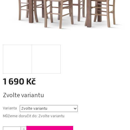
1 690 Kč
Měrná
Zvolte variantu
cena:
Varianta
Můžeme doručit do:
Zvolte variantu