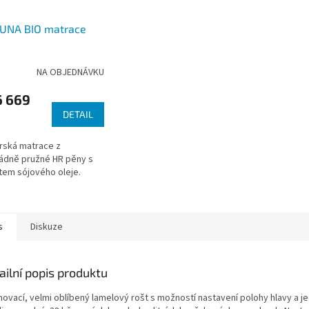
UNA BIO matrace
NA OBJEDNÁVKU
rné
cení
6 669
ktu
DETAIL
rská matrace z
ádně pružné HR pěny s
ček.
tem sójového oleje.
s
Diskuze
ailní popis produktu
hovací, velmi oblíbený lamelový rošt s možností nastavení polohy hlavy a 