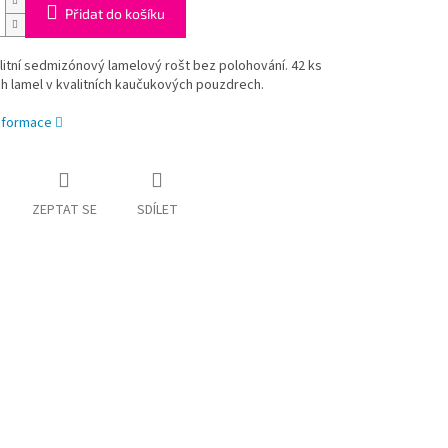
Přidat do košíku
litní sedmizónový lamelový rošt bez polohování. 42 ks
 lamel v kvalitních kaučukových pouzdrech.
informace
ZEPTAT SE
SDÍLET