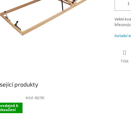
Velmi kva
březových
Detailní 
TISK
sející produkty
Kód:
66/90
prodejně k
zkoušení