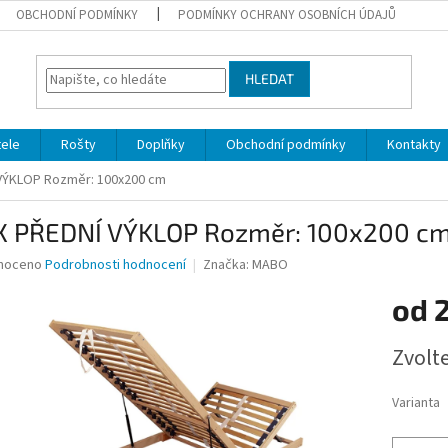
OBCHODNÍ PODMÍNKY
PODMÍNKY OCHRANY OSOBNÍCH ÚDAJŮ
HLEDAT
ele
Rošty
Doplňky
Obchodní podmínky
Kontakty
VÝKLOP Rozměr: 100x200 cm
X PŘEDNÍ VÝKLOP Rozměr: 100x200 c
né
noceno
Podrobnosti hodnocení
Značka:
MABO
ní
od
2
u
Měrná
Zvolt
cena:
ek.
Varianta