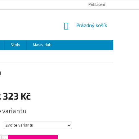
Přihlášení
NÁKUPNÍ
Prázdný košík
KOŠÍK
Stoly
Masiv dub
m
 323 Kč
e variantu