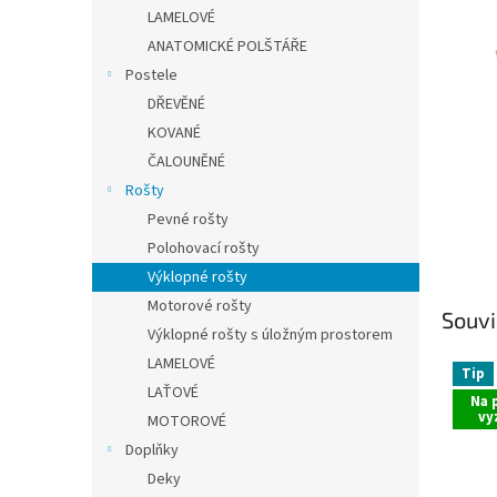
n
LAMELOVÉ
e
ANATOMICKÉ POLŠTÁŘE
l
Postele
DŘEVĚNÉ
KOVANÉ
ČALOUNĚNÉ
Rošty
Pevné rošty
Polohovací rošty
Výklopné rošty
Motorové rošty
Souvi
Výklopné rošty s úložným prostorem
LAMELOVÉ
Tip
LAŤOVÉ
Na 
vy
MOTOROVÉ
Doplňky
Deky