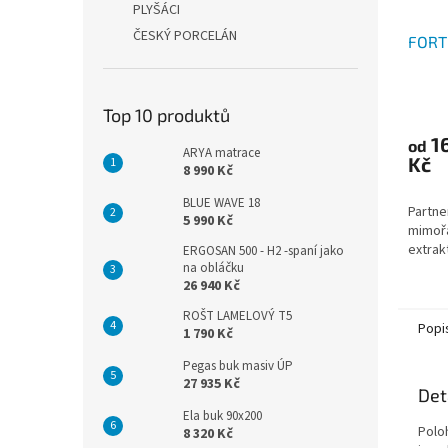
PLYŠÁCI
ČESKÝ PORCELÁN
FORT
Průmě
Top 10 produktů
hodno
1
produ
od
ARYA matrace
Kč
je
8 990 Kč
2,7
z
BLUE WAVE 18
Partne
5 990 Kč
5
mimoř
hvězdi
extrak
ERGOSAN 500 - H2 -spaní jako
na obláčku
26 940 Kč
ROŠT LAMELOVÝ T5
Popi
1 790 Kč
Pegas buk masiv ÚP
27 935 Kč
Det
Ela buk 90x200
Polo
8 320 Kč