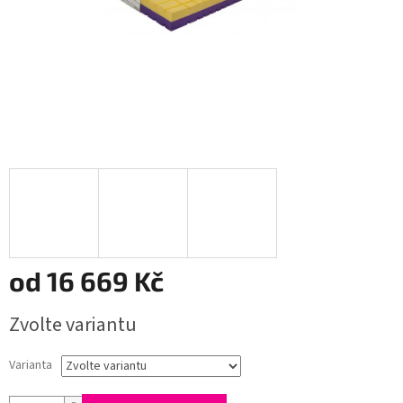
od
16 669 Kč
Měrná
Zvolte variantu
cena:
Varianta