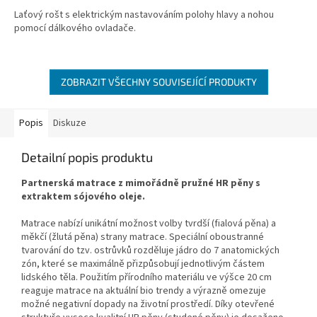
Laťový rošt s elektrickým nastavováním polohy hlavy a nohou
pomocí dálkového ovladače.
ZOBRAZIT VŠECHNY SOUVISEJÍCÍ PRODUKTY
Popis
Diskuze
Detailní popis produktu
Partnerská matrace z mimořádně pružné HR pěny s
extraktem sójového oleje.
Matrace nabízí unikátní možnost volby tvrdší (fialová pěna) a
měkčí (žlutá pěna) strany matrace. Speciální oboustranné
tvarování do tzv. ostrůvků rozděluje jádro do 7 anatomických
zón, které se maximálně přizpůsobují jednotlivým částem
lidského těla. Použitím přírodního materiálu ve výšce 20 cm
reaguje matrace na aktuální bio trendy a výrazně omezuje
možné negativní dopady na životní prostře­dí. Díky otevřené