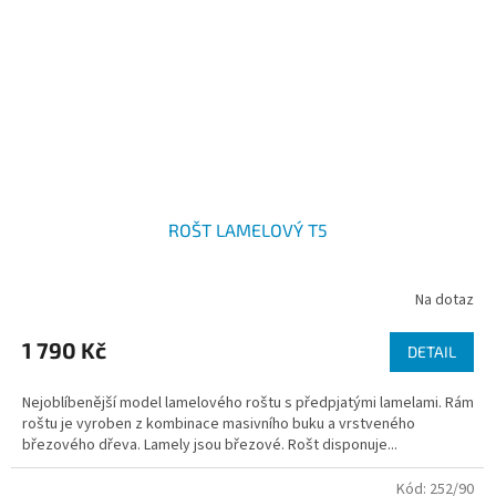
ROŠT LAMELOVÝ T5
Na dotaz
1 790 Kč
DETAIL
Nejoblíbenější model lamelového roštu s předpjatými lamelami. Rám
roštu je vyroben z kombinace masivního buku a vrstveného
březového dřeva. Lamely jsou březové. Rošt disponuje...
Kód:
252/90