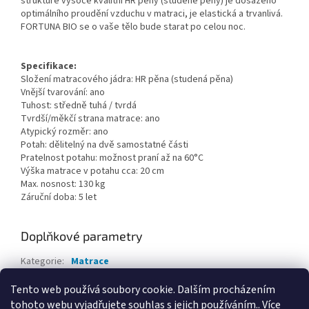
struktuře vysoce kvalitní HR pěny (studené pěny) je dosaženo
optimálního proudění vzduchu v matraci, je elastická a trvanlivá.
FORTUNA BIO se o vaše tělo bude starat po celou noc.
Specifikace:
Složení matracového jádra: HR pěna (studená pěna)
Vnější tvarování: ano
Tuhost: středně tuhá / tvrdá
Tvrdší/měkčí strana matrace: ano
Atypický rozměr: ano
Potah: dělitelný na dvě samostatné části
Pratelnost potahu: možnost praní až na 60°C
Výška matrace v potahu cca: 20 cm
Max. nosnost: 130 kg
Záruční doba: 5 let
Doplňkové parametry
Kategorie
:
Matrace
Záruka
:
5 LET
Tento web používá soubory cookie. Dalším procházením
tohoto webu vyjadřujete souhlas s jejich používáním.. Více